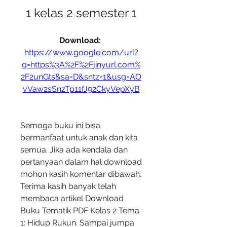
1 kelas 2 semester 1
Download: 
https://www.google.com/url?
q=https%3A%2F%2Fjinyurl.com%
2F2unGts&sa=D&sntz=1&usg=AO
vVaw2sSnzTp11fJ92CkyVepXyB
Semoga buku ini bisa 
bermanfaat untuk anak dan kita 
semua. Jika ada kendala dan 
pertanyaan dalam hal download 
mohon kasih komentar dibawah. 
Terima kasih banyak telah 
membaca artikel Download 
Buku Tematik PDF Kelas 2 Tema 
1: Hidup Rukun. Sampai jumpa 