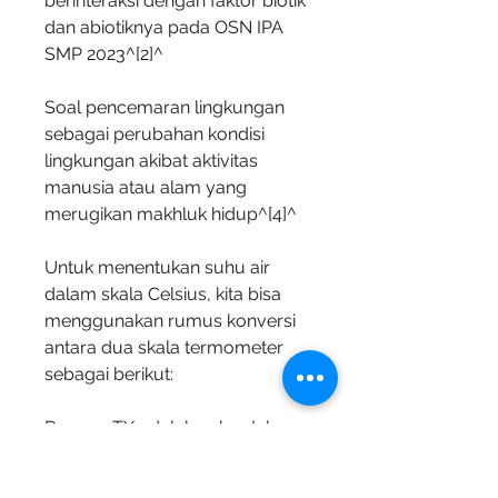
berinteraksi dengan faktor biotik 
dan abiotiknya pada OSN IPA 
SMP 2023^[2]^
Soal pencemaran lingkungan 
sebagai perubahan kondisi 
lingkungan akibat aktivitas 
manusia atau alam yang 
merugikan makhluk hidup^[4]^
Untuk menentukan suhu air 
dalam skala Celsius, kita bisa 
menggunakan rumus konversi 
antara dua skala termometer 
sebagai berikut:
Dengan TX adalah suhu dalam 
skala X dan TC adalah suhu 
dalam skala Celsius. 