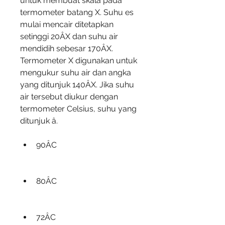
untuk membuat skala pada 
termometer batang X. Suhu es 
mulai mencair ditetapkan 
setinggi 20ÂX dan suhu air 
mendidih sebesar 170ÂX. 
Termometer X digunakan untuk 
mengukur suhu air dan angka 
yang ditunjuk 140ÂX. Jika suhu 
air tersebut diukur dengan 
termometer Celsius, suhu yang 
ditunjuk â. 
90ÂC
80ÂC
72ÂC